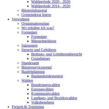
Wahlperiode 2020 - 2026
Wahlperiode 2014 - 2020
Bürgerinfoportal
Gemeinderat Intern
Verwaltung
Organisationsplan
Wo erledige ich was?
Formulare
Formulare
Mängelmeldung
Satzungen
Steuern und Gebühren
Beitrags- und Gebührenübersicht
Grundsteuer
Standesamt
Bürgerserviceportal
Bauleitplanung
Baulandumlegungen
Wahlen
Bundestagswahlen
Europawahlen
Kommunalwahlen
Landtags- und Bezirkswahlen
Volksbegehren
Freizeit & Tourismus