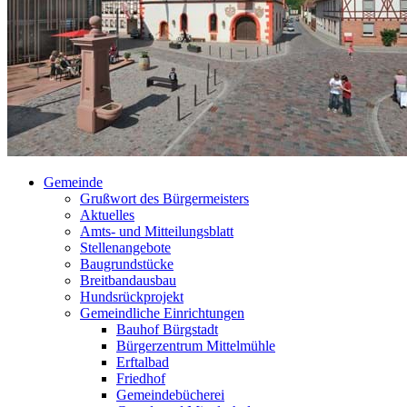
Gemeinde
Grußwort des Bürgermeisters
Aktuelles
Amts- und Mitteilungsblatt
Stellenangebote
Baugrundstücke
Breitbandausbau
Hundsrückprojekt
Gemeindliche Einrichtungen
Bauhof Bürgstadt
Bürgerzentrum Mittelmühle
Erftalbad
Friedhof
Gemeindebücherei