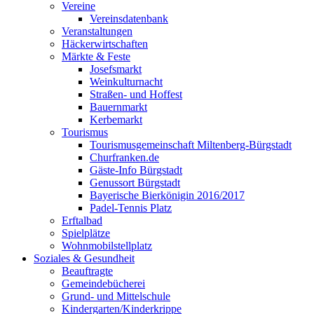
Vereine
Vereinsdatenbank
Veranstaltungen
Häckerwirtschaften
Märkte & Feste
Josefsmarkt
Weinkulturnacht
Straßen- und Hoffest
Bauernmarkt
Kerbemarkt
Tourismus
Tourismusgemeinschaft Miltenberg-Bürgstadt
Churfranken.de
Gäste-Info Bürgstadt
Genussort Bürgstadt
Bayerische Bierkönigin 2016/2017
Padel-Tennis Platz
Erftalbad
Spielplätze
Wohnmobilstellplatz
Soziales & Gesundheit
Beauftragte
Gemeindebücherei
Grund- und Mittelschule
Kindergarten/Kinderkrippe