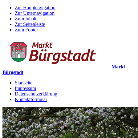
Zur Hauptnavigation
Zur Unternavigation
Zum Inhalt
Zur Seitenleiste
Zum Footer
Markt
Bürgstadt
Startseite
Impressum
Datenschutzerklärung
Kontaktformular