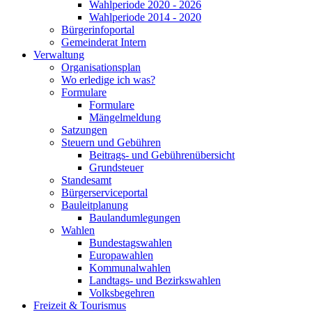
Wahlperiode 2020 - 2026
Wahlperiode 2014 - 2020
Bürgerinfoportal
Gemeinderat Intern
Verwaltung
Organisationsplan
Wo erledige ich was?
Formulare
Formulare
Mängelmeldung
Satzungen
Steuern und Gebühren
Beitrags- und Gebührenübersicht
Grundsteuer
Standesamt
Bürgerserviceportal
Bauleitplanung
Baulandumlegungen
Wahlen
Bundestagswahlen
Europawahlen
Kommunalwahlen
Landtags- und Bezirkswahlen
Volksbegehren
Freizeit & Tourismus