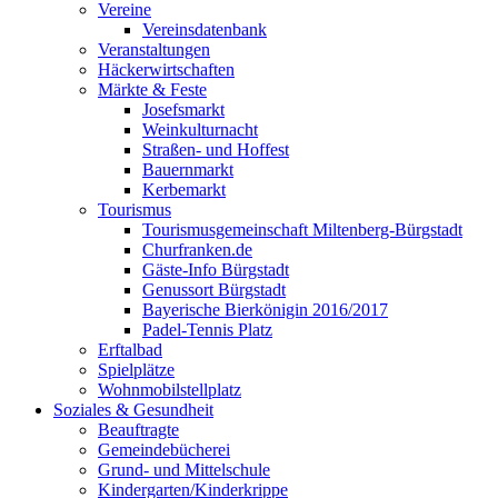
Vereine
Vereinsdatenbank
Veranstaltungen
Häckerwirtschaften
Märkte & Feste
Josefsmarkt
Weinkulturnacht
Straßen- und Hoffest
Bauernmarkt
Kerbemarkt
Tourismus
Tourismusgemeinschaft Miltenberg-Bürgstadt
Churfranken.de
Gäste-Info Bürgstadt
Genussort Bürgstadt
Bayerische Bierkönigin 2016/2017
Padel-Tennis Platz
Erftalbad
Spielplätze
Wohnmobilstellplatz
Soziales & Gesundheit
Beauftragte
Gemeindebücherei
Grund- und Mittelschule
Kindergarten/Kinderkrippe