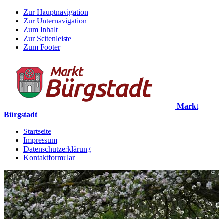
Zur Hauptnavigation
Zur Unternavigation
Zum Inhalt
Zur Seitenleiste
Zum Footer
Markt
Bürgstadt
Startseite
Impressum
Datenschutzerklärung
Kontaktformular