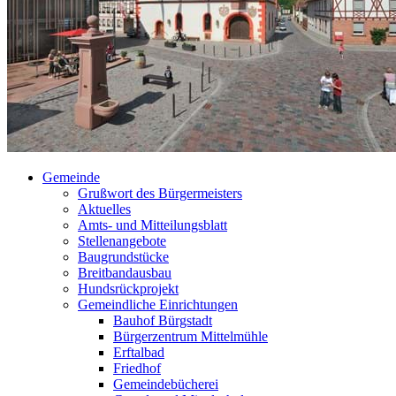
Gemeinde
Grußwort des Bürgermeisters
Aktuelles
Amts- und Mitteilungsblatt
Stellenangebote
Baugrundstücke
Breitbandausbau
Hundsrückprojekt
Gemeindliche Einrichtungen
Bauhof Bürgstadt
Bürgerzentrum Mittelmühle
Erftalbad
Friedhof
Gemeindebücherei