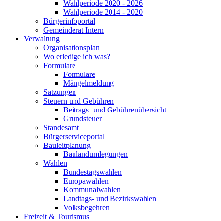
Wahlperiode 2020 - 2026
Wahlperiode 2014 - 2020
Bürgerinfoportal
Gemeinderat Intern
Verwaltung
Organisationsplan
Wo erledige ich was?
Formulare
Formulare
Mängelmeldung
Satzungen
Steuern und Gebühren
Beitrags- und Gebührenübersicht
Grundsteuer
Standesamt
Bürgerserviceportal
Bauleitplanung
Baulandumlegungen
Wahlen
Bundestagswahlen
Europawahlen
Kommunalwahlen
Landtags- und Bezirkswahlen
Volksbegehren
Freizeit & Tourismus