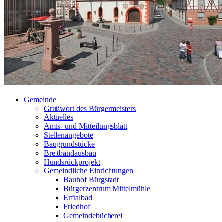
Gemeinde
Grußwort des Bürgermeisters
Aktuelles
Amts- und Mitteilungsblatt
Stellenangebote
Baugrundstücke
Breitbandausbau
Hundsrückprojekt
Gemeindliche Einrichtungen
Bauhof Bürgstadt
Bürgerzentrum Mittelmühle
Erftalbad
Friedhof
Gemeindebücherei