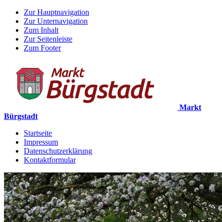
Zur Hauptnavigation
Zur Unternavigation
Zum Inhalt
Zur Seitenleiste
Zum Footer
Markt
Bürgstadt
Startseite
Impressum
Datenschutzerklärung
Kontaktformular