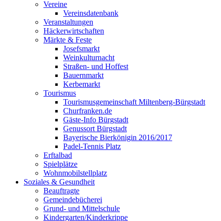
Vereine
Vereinsdatenbank
Veranstaltungen
Häckerwirtschaften
Märkte & Feste
Josefsmarkt
Weinkulturnacht
Straßen- und Hoffest
Bauernmarkt
Kerbemarkt
Tourismus
Tourismusgemeinschaft Miltenberg-Bürgstadt
Churfranken.de
Gäste-Info Bürgstadt
Genussort Bürgstadt
Bayerische Bierkönigin 2016/2017
Padel-Tennis Platz
Erftalbad
Spielplätze
Wohnmobilstellplatz
Soziales & Gesundheit
Beauftragte
Gemeindebücherei
Grund- und Mittelschule
Kindergarten/Kinderkrippe