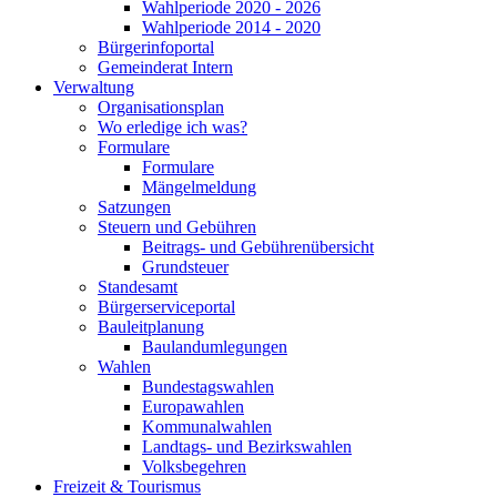
Wahlperiode 2020 - 2026
Wahlperiode 2014 - 2020
Bürgerinfoportal
Gemeinderat Intern
Verwaltung
Organisationsplan
Wo erledige ich was?
Formulare
Formulare
Mängelmeldung
Satzungen
Steuern und Gebühren
Beitrags- und Gebührenübersicht
Grundsteuer
Standesamt
Bürgerserviceportal
Bauleitplanung
Baulandumlegungen
Wahlen
Bundestagswahlen
Europawahlen
Kommunalwahlen
Landtags- und Bezirkswahlen
Volksbegehren
Freizeit & Tourismus