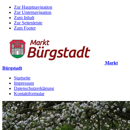
Zur Hauptnavigation
Zur Unternavigation
Zum Inhalt
Zur Seitenleiste
Zum Footer
Markt
Bürgstadt
Startseite
Impressum
Datenschutzerklärung
Kontaktformular