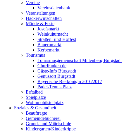
Vereine
Vereinsdatenbank
Veranstaltungen
Häckerwirtschaften
Märkte & Feste
Josefsmarkt
Weinkulturnacht
Straßen- und Hoffest
Bauernmarkt
Kerbemarkt
Tourismus
Tourismusgemeinschaft Miltenberg-Bürgstadt
Churfranken.de
Gäste-Info Bürgstadt
Genussort Bürgstadt
Bayerische Bierkönigin 2016/2017
Padel-Tennis Platz
Erftalbad
Spielplätze
Wohnmobilstellplatz
Soziales & Gesundheit
Beauftragte
Gemeindebücherei
Grund- und Mittelschule
Kindergarten/Kinderkrippe