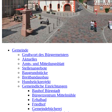
Gemeinde
Grußwort des Bürgermeisters
Aktuelles
Amts- und Mitteilungsblatt
Stellenangebote
Baugrundstücke
Breitbandausbau
Hundsrückprojekt
Gemeindliche Einrichtungen
Bauhof Bürgstadt
Bürgerzentrum Mittelmühle
Erftalbad
Friedhof
Gemeindebücherei