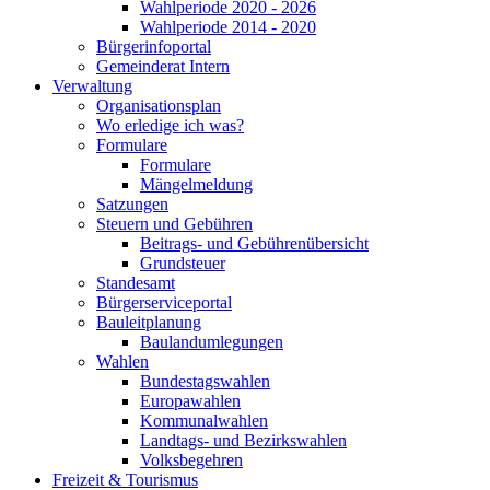
Wahlperiode 2020 - 2026
Wahlperiode 2014 - 2020
Bürgerinfoportal
Gemeinderat Intern
Verwaltung
Organisationsplan
Wo erledige ich was?
Formulare
Formulare
Mängelmeldung
Satzungen
Steuern und Gebühren
Beitrags- und Gebührenübersicht
Grundsteuer
Standesamt
Bürgerserviceportal
Bauleitplanung
Baulandumlegungen
Wahlen
Bundestagswahlen
Europawahlen
Kommunalwahlen
Landtags- und Bezirkswahlen
Volksbegehren
Freizeit & Tourismus