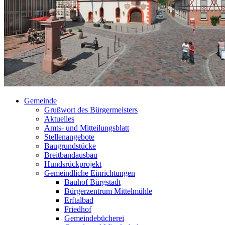
Gemeinde
Grußwort des Bürgermeisters
Aktuelles
Amts- und Mitteilungsblatt
Stellenangebote
Baugrundstücke
Breitbandausbau
Hundsrückprojekt
Gemeindliche Einrichtungen
Bauhof Bürgstadt
Bürgerzentrum Mittelmühle
Erftalbad
Friedhof
Gemeindebücherei