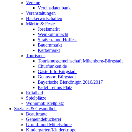
Vereine
Vereinsdatenbank
Veranstaltungen
Häckerwirtschaften
Märkte & Feste
Josefsmarkt
Weinkulturnacht
Straßen- und Hoffest
Bauernmarkt
Kerbemarkt
Tourismus
Tourismusgemeinschaft Miltenberg-Bürgstadt
Churfranken.de
Gäste-Info Bürgstadt
Genussort Bürgstadt
Bayerische Bierkönigin 2016/2017
Padel-Tennis Platz
Erftalbad
Spielplätze
Wohnmobilstellplatz
Soziales & Gesundheit
Beauftragte
Gemeindebücherei
Grund- und Mittelschule
Kindergarten/Kinderkrippe