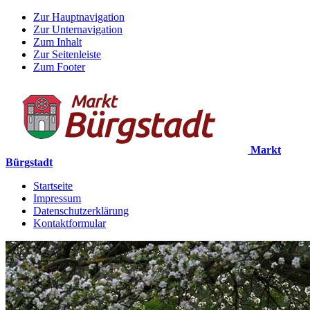
Zur Hauptnavigation
Zur Unternavigation
Zum Inhalt
Zur Seitenleiste
Zum Footer
Markt
Bürgstadt
Startseite
Impressum
Datenschutzerklärung
Kontaktformular