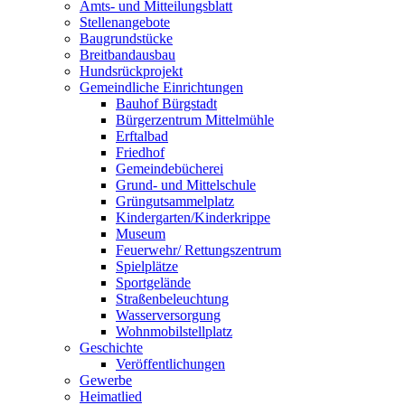
Amts- und Mitteilungsblatt
Stellenangebote
Baugrundstücke
Breitbandausbau
Hundsrückprojekt
Gemeindliche Einrichtungen
Bauhof Bürgstadt
Bürgerzentrum Mittelmühle
Erftalbad
Friedhof
Gemeindebücherei
Grund- und Mittelschule
Grüngutsammelplatz
Kindergarten/Kinderkrippe
Museum
Feuerwehr/ Rettungszentrum
Spielplätze
Sportgelände
Straßenbeleuchtung
Wasserversorgung
Wohnmobilstellplatz
Geschichte
Veröffentlichungen
Gewerbe
Heimatlied