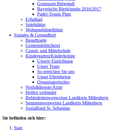
Genussort Bürgstadt
Bayerische Bierkönigin 2016/2017
Padel-Tennis Platz
Erftalbad
Spielplätze
Wohnmobilstellplatz
Soziales & Gesundheit
Beauftragte
Gemeindebücherei
Grund- und Mittelschule
Kindergarten/Kinderkrippe
Unsere Einrichtung
Unser Team
So erreichen Sie uns
Unser Elternbeirat
Organisatorisches
Notfalldienste/Ärzte
Helfen verbindet
Behindertenwegweiser Landkreis Miltenberg
Seniorenwegweiser Landkreis Miltenberg
Sozialfond St. Sebastian
Sie befinden sich hier:
Start