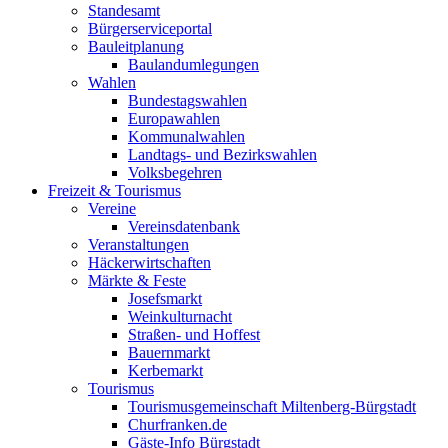
Standesamt
Bürgerserviceportal
Bauleitplanung
Baulandumlegungen
Wahlen
Bundestagswahlen
Europawahlen
Kommunalwahlen
Landtags- und Bezirkswahlen
Volksbegehren
Freizeit & Tourismus
Vereine
Vereinsdatenbank
Veranstaltungen
Häckerwirtschaften
Märkte & Feste
Josefsmarkt
Weinkulturnacht
Straßen- und Hoffest
Bauernmarkt
Kerbemarkt
Tourismus
Tourismusgemeinschaft Miltenberg-Bürgstadt
Churfranken.de
Gäste-Info Bürgstadt